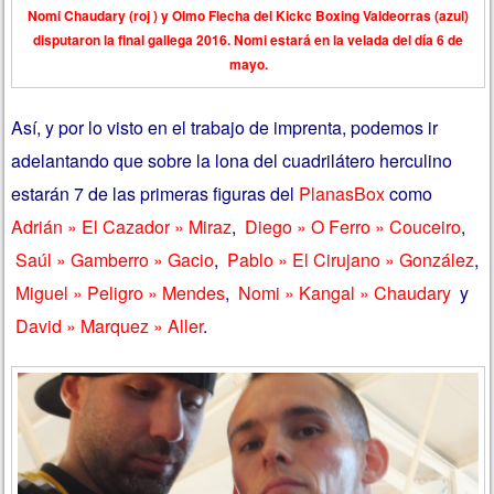
Nomi Chaudary (roj ) y Olmo Flecha del Kickc Boxing Valdeorras (azul)
disputaron la final gallega 2016. Nomi estará en la velada del día 6 de
mayo.
Así, y por lo visto en el trabajo de imprenta, podemos ir
adelantando que sobre la lona del cuadrilátero herculino
estarán 7 de las primeras figuras del
PlanasBox
como
Adrián » El Cazador » Miraz
,
Diego » O Ferro » Couceiro
,
Saúl » Gamberro » Gacio
,
Pablo » El Cirujano » González
,
Miguel » Peligro » Mendes
,
Nomi » Kangal » Chaudary
y
David » Marquez » Aller
.