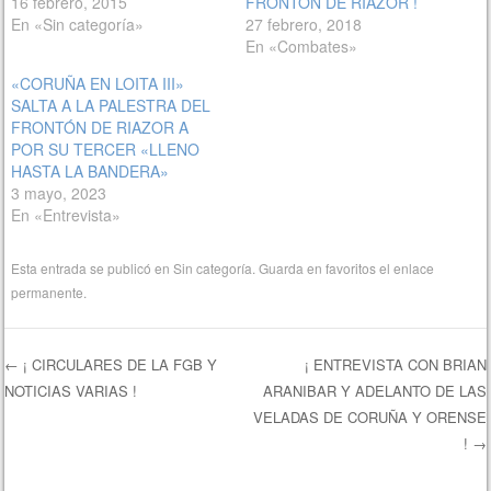
16 febrero, 2015
FRONTÓN DE RIAZOR !
En «Sin categoría»
27 febrero, 2018
En «Combates»
«CORUÑA EN LOITA III»
SALTA A LA PALESTRA DEL
FRONTÓN DE RIAZOR A
POR SU TERCER «LLENO
HASTA LA BANDERA»
3 mayo, 2023
En «Entrevista»
Esta entrada se publicó en
Sin categoría
. Guarda en favoritos el
enlace
permanente
.
←
¡ CIRCULARES DE LA FGB Y
¡ ENTREVISTA CON BRIAN
NOTICIAS VARIAS !
ARANIBAR Y ADELANTO DE LAS
Navegación de entradas
VELADAS DE CORUÑA Y ORENSE
!
→