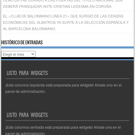
DEBERÁ FRANQUEAR ANTE CRISTIAN LEDESMA EN CORUÑA
EL «CLUB DE BALONMANO LÍNEA 21» QUE SURGIÓ DE LAS CENIZAS
ECONÓMICAS DEL ALBATROS YA SURTE A LA SELECCIÓN ESPAÑOLA Y
AL BARCELONA BALONMANO
HISTÓRICO DE ENTRADAS
Histórico
de
entradas
LISTO PARA WIDGETS
¡Esta columna izquierda está preparada para widgets! Añade uno en el
panel de administración.
LISTO PARA WIDGETS
¡Esta columna centrada está preparada para widgets! Añade una en el
panel de administración.