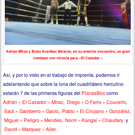
Adrian Miraz y Brian Aranibar libraron, en su anterior encuentro, un gran
combate con victoria para «El Cazador «
Así, y por lo visto en el trabajo de imprenta, podemos ir
adelantando que sobre la lona del cuadrilátero herculino
estarán 7 de las primeras figuras del
PlanasBox
como
Adrián » El Cazador » Miraz
,
Diego » O Ferro » Couceiro
,
Saúl » Gamberro » Gacio
,
Pablo » El Cirujano » González
,
Miguel » Peligro » Mendes
,
Nomi » Kangal » Chaudary
y
David » Marquez » Aller
.