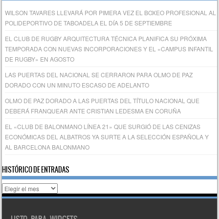
WILSON TAVARES LLEVARÁ POR PIMERA VEZ EL BOXEO PROFESIONAL AL
POLIDEPORTIVO DE TABOADELA EL DÍA 5 DE SEPTIEMBRE
EL CLUB DE RUGBY ARQUITECTURA TÉCNICA PLANIFICA SU PRÓXIMA
TEMPORADA CON NUEVAS INCORPORACIONES Y EL «CAMPUS INFANTIL
DE RUGBY» EN AGOSTO
LAS PUERTAS DEL NACIONAL SE CERRARON PARA OLMO DE PAZ
DORADO CON UN MINUTO ESCASO DE ADELANTO
OLMO DE PAZ DORADO A LAS PUERTAS DEL TÍTULO NACIONAL QUE
DEBERÁ FRANQUEAR ANTE CRISTIAN LEDESMA EN CORUÑA
EL «CLUB DE BALONMANO LÍNEA 21» QUE SURGIÓ DE LAS CENIZAS
ECONÓMICAS DEL ALBATROS YA SURTE A LA SELECCIÓN ESPAÑOLA Y
AL BARCELONA BALONMANO
HISTÓRICO DE ENTRADAS
Histórico
de
entradas
LISTO PARA WIDGETS