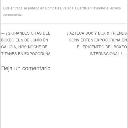
Esta entrada se publicó en
Combates
,
velada
. Guarda en favoritos el
enlace
permanente
.
←
¡ 2 GRANDES CITAS DEL
¡ AZTECA BOX Y BOX & FRIENDS
BOXEO EL 2 DE JUNIO EN
CONVIERTEN EXPOCORUÑA EN
Navegación de entradas
GALICIA, HOY: NOCHE DE
EL EPICENTRO DEL BOXEO
TITANES EN EXPOCORUÑA
INTERNACIONAL !
→
Deja un comentario