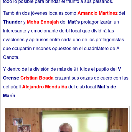
todo lo posible para brindar el triunfo a sus paisanos.
También dos jóvenes locales como
Amancio Martínez
del
Thunder
y
Moha Ennajah
del
Mat`s
protagonizarán un
interesante y emocionante derbi local que dividirá las
ovaciones y aplausos entre cada uno de los protagonistas
que ocuparán rincones opuestos en el cuadrilátero de A
Cañota.
Y dentro de la división de más de 91 kilos el pupilo del
V
Orense
Cristian Boada
cruzará sus onzas de cuero con las
del púgil
Alejandro Menduiña
del club local
Mat´s de
Marín
.