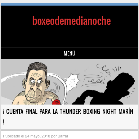
boxeodemedianoche
MENÚ
Saltar al contenido
¡ CUENTA FINAL PARA LA THUNDER BOXING NIGHT MARÍN
!
Publicado el
24 mayo, 2018
por
Barral