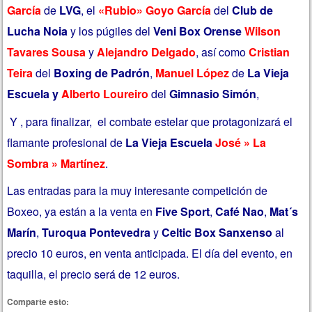
García
de
LVG
, el
«Rubio» Goyo García
del
Club de
Lucha Noia
y los púgiles del
Veni Box Orense
Wilson
Tavares Sousa
y
Alejandro Delgado
, así como
Cristian
Teira
del
Boxing de Padrón
,
Manuel López
de
La Vieja
Escuela y
Alberto Loureiro
del
Gimnasio Simón
,
Y , para finalizar, el combate estelar que protagonizará el
flamante profesional de
La Vieja Escuela
José » La
Sombra » Martínez
.
Las entradas para la muy interesante competición de
Boxeo, ya están a la venta en
Five Sport
,
Café Nao
,
Mat´s
Marín
,
Turoqua Pontevedra
y
Celtic Box Sanxenso
al
precio 10 euros, en venta anticipada. El día del evento, en
taquilla, el precio será de 12 euros.
Comparte esto: