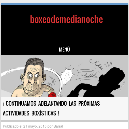
boxeodemedianoche
MENÚ
Saltar al contenido
¡ CONTINUAMOS ADELANTANDO LAS PRÓXIMAS
ACTIVIDADES BOXÍSTICAS !
Publicado el
21 mayo, 2016
por
Barral