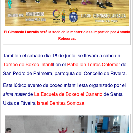
El Gimnasio Lanzalia será la sede de la master class impartida por Antonio
Rebouras.
También el sábado día 18 de junio, se llevará a cabo un
Torneo de Boxeo Infanti
l en el
Pabellón Torres Colomer
de
San Pedro de Palmeira, parroquia del Concello de Riveira.
Este lúdico evento de boxeo infantil está organizado por el
alma mater
de
La Escuela de Boxeo el Canario
de Santa
Uxía de Riveira
Israel Benitez Somoza
.