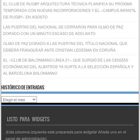
EL CLUB DE RUGBY ARQUITECTURA TÉCNICA PLANIFICA SU PRÓXIMA
TEMPORADA CON NUEVAS INCORPORACIONES Y EL «CAMPUS INFANTIL
DE RUGBY» EN AGOSTO
LAS PUERTAS DEL NACIONAL SE CERRARON PARA OLMO DE PAZ
DORADO CON UN MINUTO ESCASO DE ADELANTO
OLMO DE PAZ DORADO A LAS PUERTAS DEL TÍTULO NACIONAL QUE
DEBERÁ FRANQUEAR ANTE CRISTIAN LEDESMA EN CORUÑA
EL «CLUB DE BALONMANO LÍNEA 21» QUE SURGIÓ DE LAS CENIZAS
ECONÓMICAS DEL ALBATROS YA SURTE A LA SELECCIÓN ESPAÑOLA Y
AL BARCELONA BALONMANO
HISTÓRICO DE ENTRADAS
Histórico
de
entradas
LISTO PARA WIDGETS
¡Esta columna izquierda está preparada para widgets! Añade uno en el
panel de administración.