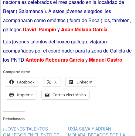
nacionales celebrados el mes pasado en la localidad de
Bejar ( Salamanca ). A estos jóvenes elegidos, les
acompañarán como eméritos ( fuera de Beca ) los, también,
gallegos
David Pampin
y
Adan Molada García.
Los jóvenes talentos del boxeo gallego, viajarán
acompañados por el coordinador para la zona de Galicia de
los PNTD
Antonio Rebouras García
y
Manuel Castro
.
Comparte esto:
Facebook
X
LinkedIn
Imprimir
Correo electrónico
Relacionado
¡ JÓVENES TALENTOS
UXÍA SILVA Y ADRIÁN
GALLEGOS EN EL PNTD DE
MOLADA, BECADOS POR LA