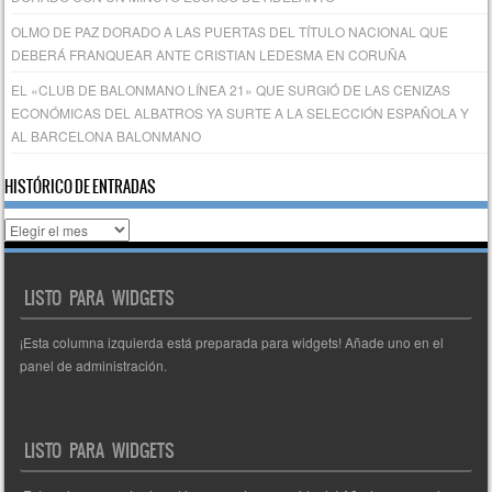
OLMO DE PAZ DORADO A LAS PUERTAS DEL TÍTULO NACIONAL QUE
DEBERÁ FRANQUEAR ANTE CRISTIAN LEDESMA EN CORUÑA
EL «CLUB DE BALONMANO LÍNEA 21» QUE SURGIÓ DE LAS CENIZAS
ECONÓMICAS DEL ALBATROS YA SURTE A LA SELECCIÓN ESPAÑOLA Y
AL BARCELONA BALONMANO
HISTÓRICO DE ENTRADAS
Histórico
de
entradas
LISTO PARA WIDGETS
¡Esta columna izquierda está preparada para widgets! Añade uno en el
panel de administración.
LISTO PARA WIDGETS