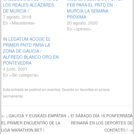
LOS REALES ALCÁZARES
FEB PARA EL PNTD EN
DE MURCIA !
MURCIA LA SEMANA
7 agosto, 2019
PRÓXIMA
En «Miscelánea»
20 agosto, 2020
En «opinion»
IN LEGATUM ACOGE EL
PRIMER PNTD PARA LA
ZONA DE GALICIA /
ALFREDO BLANCO ORO EN
PONTEVEDRA
4 junio, 2021
En «Sin categoría»
Esta entrada se publicó en
eventos
. Guarda en favoritos el
enlace
permanente
.
←
¡ GALICIA Y EUSKADI EMPATAN
¡ El SÁBADO DÍA 15 PONFERRADA
EL PRIMER ENCUENTRO DE LA
REINARÁ EN LOS DEPORTES DE
Navegación de entradas
LIGA MARATHON BET !
CONTACTO !
→