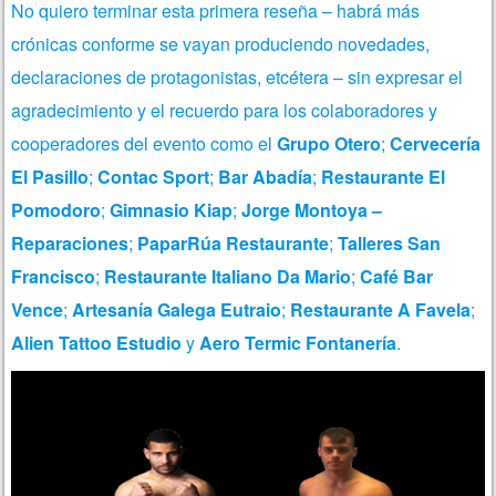
No quiero terminar esta primera reseña – habrá más
crónicas conforme se vayan produciendo novedades,
declaraciones de protagonistas, etcétera – sin expresar el
agradecimiento y el recuerdo para los colaboradores y
cooperadores del evento como el
Grupo Otero
;
Cervecería
El Pasillo
;
Contac Sport
;
Bar Abadía
;
Restaurante El
Pomodoro
;
Gimnasio Kiap
;
Jorge Montoya –
Reparaciones
;
PaparRúa Restaurante
;
Talleres San
Francisco
;
Restaurante Italiano Da Mario
;
Café Bar
Vence
;
Artesanía Galega Eutraio
;
Restaurante A Favela
;
Alien Tattoo Estudio
y
Aero Termic Fontanería
.