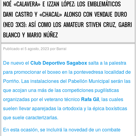
NOÉ «CALAVERA» E IZZAN LÓPEZ; LOS EMBLEMÁTICOS
DANI CASTRO Y «CHACAL» ALONSO CON VENDAJE DURO
(NEO 3X3); ASÍ COMO LOS AMATEUR STIVEN CRUZ, GABRI
BLANCO Y MARIO NÚÑEZ
Publicado el
5 agosto, 2023
por
Barral
De nuevo el
Club Deportivo Sagabox
salta a la palestra
para promocionar el boxeo en la pontevedresa localidad de
Porriño. Las instalaciones del Pabellón Municipal serán las
que acojan una más de las competiciones pugilísticas
organizadas por el veterano técnico
Rafa Gíl
, las cuales
suelen llevar aparejadas la ortodoxia y la épica boxísticas
que suele caracterizarlas.
En esta ocasión, se incluirá la novedad de un combate