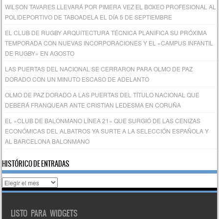
WILSON TAVARES LLEVARÁ POR PIMERA VEZ EL BOXEO PROFESIONAL AL
POLIDEPORTIVO DE TABOADELA EL DÍA 5 DE SEPTIEMBRE
EL CLUB DE RUGBY ARQUITECTURA TÉCNICA PLANIFICA SU PRÓXIMA
TEMPORADA CON NUEVAS INCORPORACIONES Y EL «CAMPUS INFANTIL
DE RUGBY» EN AGOSTO
LAS PUERTAS DEL NACIONAL SE CERRARON PARA OLMO DE PAZ
DORADO CON UN MINUTO ESCASO DE ADELANTO
OLMO DE PAZ DORADO A LAS PUERTAS DEL TÍTULO NACIONAL QUE
DEBERÁ FRANQUEAR ANTE CRISTIAN LEDESMA EN CORUÑA
EL «CLUB DE BALONMANO LÍNEA 21» QUE SURGIÓ DE LAS CENIZAS
ECONÓMICAS DEL ALBATROS YA SURTE A LA SELECCIÓN ESPAÑOLA Y
AL BARCELONA BALONMANO
HISTÓRICO DE ENTRADAS
Histórico
de
entradas
LISTO PARA WIDGETS