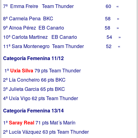
7ª Emma Freire Team Thunder 60 «
8ª Carmela Pena BKC 58 »
9ª Ainoa Pérez EB Canario 58 »
10ª Carlota Martinez EB Canario 54 »
11ª Sara Montenegro Team Thunder 52 «
Categoría Femenina 11/12
1ª
Uxia Silva
79 pts Team Thunder
2ª Lía Concheiro 66 pts BKC
3ª Julieta Garcia 65 pts BKC
4ª Uxía Vigo 62 pts Team Thunder
Categoría Femenina 13/14
1ª
Saray Real
71 pts Mat´s Marín
2ª Lucía Vázquez 63 pts Team Thunder