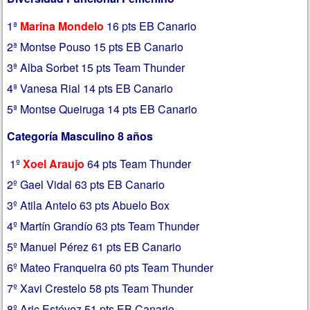
1ª
Marina Mondelo
16 pts EB Canario
2ª Montse Pouso 15 pts EB Canario
3ª Alba Sorbet 15 pts Team Thunder
4ª Vanesa Rial 14 pts EB Canario
5ª Montse Queiruga 14 pts EB Canario
Categoría Masculino 8 años
1º
Xoel Araujo
64 pts Team Thunder
2º Gael Vidal 63 pts EB Canario
3º Atila Antelo 63 pts Abuelo Box
4º Martín Grandío 63 pts Team Thunder
5º Manuel Pérez 61 pts EB Canario
6º Mateo Franqueira 60 pts Team Thunder
7º Xavi Crestelo 58 pts Team Thunder
8º Aric Estévez 51 pts EB Canario