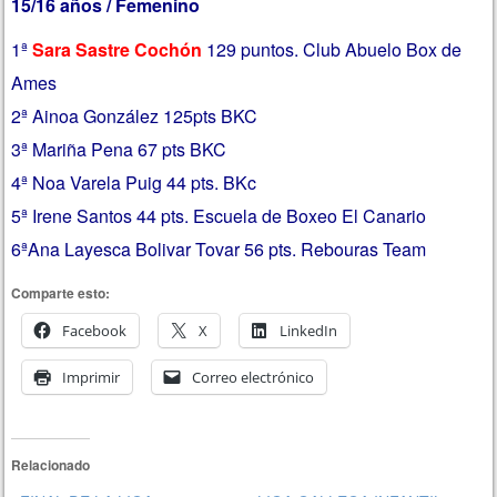
15/16 años / Femenino
1ª
Sara Sastre Cochón
129 puntos. Club Abuelo Box de
Ames
2ª Ainoa González 125pts BKC
3ª Mariña Pena 67 pts BKC
4ª Noa Varela Puig 44 pts. BKc
5ª Irene Santos 44 pts. Escuela de Boxeo El Canario
6ªAna Layesca Bolivar Tovar 56 pts. Rebouras Team
Comparte esto:
Facebook
X
LinkedIn
Imprimir
Correo electrónico
Relacionado