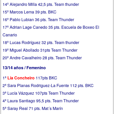
14º Alejandro Milla 42,5 pts. Team thunder
15º Marcos Lema 39 pts. BKC
16º Pablo Lubian 36 pts. Team Thunder
17º Adrian Lage Canedo 35 pts. Escuela de Boxeo El
Canario
18º Lucas Rodríguez 32 pts. Team thunder
19º Miguel Abollado 31pts Team Thunder
20º Andre Cavalheiro 28 pts. Team Thunder
13/14 años / Femenino
1ª
Lía Concheiro
117pts BKC
2ª Sara Planas Rodriguez-La Fuente 112 pts. BKC
3ª Lucía Vázquez 107pts Team Thunder
4ª Laura Santiago 95,5 pts. Team Thunder
5ª Saray Real 71 pts. Mat´s Marín