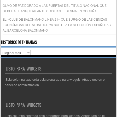
OLMO DE PAZ DORADO A LAS PUERTAS DEL TÍTULO NACIONAL QUE
DEBERÁ FRANQUEAR ANTE CRISTIAN LEDESMA EN CORUÑA
EL «CLUB DE BALONMANO LÍNEA 21» QUE SURGIÓ DE LAS CENIZAS
ECONÓMICAS DEL ALBATROS YA SURTE A LA SELECCIÓN ESPAÑOLA Y
AL BARCELONA BALONMANO
HISTÓRICO DE ENTRADAS
Histórico
de
entradas
LISTO PARA WIDGETS
¡Esta columna izquierda está preparada para widgets! Añade uno en el
panel de administración.
LISTO PARA WIDGETS
¡Esta columna centrada está preparada para widgets! Añade una en el