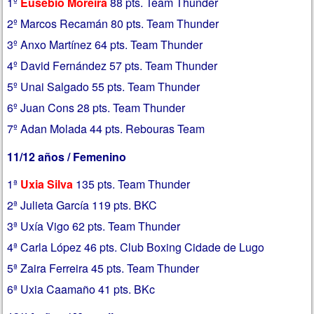
1º
Eusebio Moreira
88 pts. Team Thunder
2º Marcos Recamán 80 pts. Team Thunder
3º Anxo Martínez 64 pts. Team Thunder
4º David Fernández 57 pts. Team Thunder
5º Unai Salgado 55 pts. Team Thunder
6º Juan Cons 28 pts. Team Thunder
7º Adan Molada 44 pts. Rebouras Team
11/12 años / Femenino
1ª
Uxia Silva
135 pts. Team Thunder
2ª Julieta García 119 pts. BKC
3ª Uxía Vigo 62 pts. Team Thunder
4ª Carla López 46 pts. Club Boxing Cidade de Lugo
5ª Zaira Ferreira 45 pts. Team Thunder
6ª Uxia Caamaño 41 pts. BKc