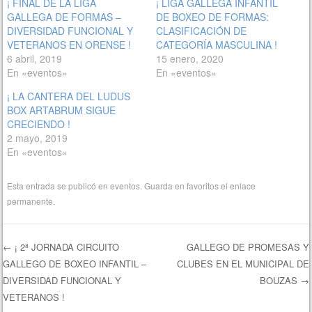
¡ FINAL DE LA LIGA
¡ LIGA GALLEGA INFANTIL
GALLEGA DE FORMAS –
DE BOXEO DE FORMAS:
DIVERSIDAD FUNCIONAL Y
CLASIFICACIÓN DE
VETERANOS EN ORENSE !
CATEGORÍA MASCULINA !
6 abril, 2019
15 enero, 2020
En «eventos»
En «eventos»
¡ LA CANTERA DEL LUDUS
BOX ARTABRUM SIGUE
CRECIENDO !
2 mayo, 2019
En «eventos»
Esta entrada se publicó en
eventos
. Guarda en favoritos el
enlace
permanente
.
←
¡ 2ª JORNADA CIRCUITO
GALLEGO DE PROMESAS Y
GALLEGO DE BOXEO INFANTIL –
CLUBES EN EL MUNICIPAL DE
Navegación de entradas
DIVERSIDAD FUNCIONAL Y
BOUZAS
→
VETERANOS !