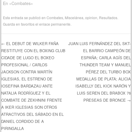
En «Combates»
Esta entrada se publicó en
Combates
,
Miscelánea
,
opinion
,
Resultados
.
Guarda en favoritos el
enlace permanente
.
←
EL DEBUT DE WILKER FAÑA
JUAN LUIS FERNÁNDEZ DEL SKT-
RESTITUYE CON EL BOXING CLUB
EL BARRIO CAMPEÓN DE
Navegación de entradas
CIDADE DE LUGO EL BOXEO
ESPAÑA; CARLA AGÍS DEL
PROFESIONAL / CARLOS
THUNDER TEAM Y MANUEL
JACKSON CONTRA MARTÍN
PÉREZ DEL TURBO BOX
IGLESIAS, EL ESTRENO DE
MEDALLAS DE PLATA; ALICIA
IOSEFINA BARDAZAU ANTE
ISABELLY DEL KICK NARÓN Y
NATALIA RODRÍGUEZ Y EL
LUIS SEREN DEL BRABOX 76
COMBATE DE ZEKHNINI FRENTE
PRESEAS DE BRONCE
→
A IKER IGLESIAS SON OTROS
ATRACTIVOS DEL SÁBADO EN EL
DANIEL CORDIDO DE A
PIRINGALLA