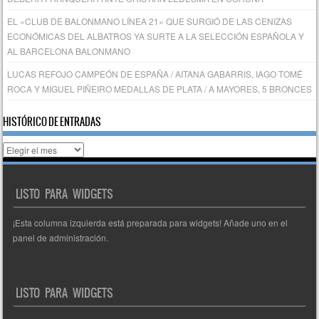
EL «CLUB DE BALONMANO LÍNEA 21» QUE SURGIÓ DE LAS CENIZAS
ECONÓMICAS DEL ALBATROS YA SURTE A LA SELECCIÓN ESPAÑOLA Y
AL BARCELONA BALONMANO
LUCAS REFOJO CAMPEÓN DE ESPAÑA / AITANA GABARRIS, IAGO TOMÉ
ROCA Y MIGUEL PIÑEIRO MEDALLAS DE PLATA / A MAYORES, 5 BRONCES
HISTÓRICO DE ENTRADAS
Histórico
de
entradas
LISTO PARA WIDGETS
¡Esta columna izquierda está preparada para widgets! Añade uno en el
panel de administración.
LISTO PARA WIDGETS