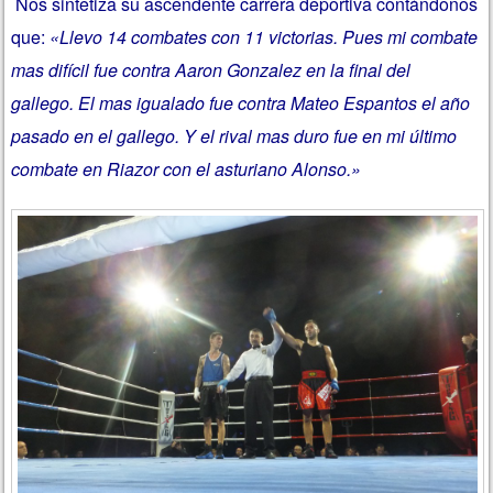
Nos sintetiza su ascendente carrera deportiva contándonos
que:
«Llevo 14 combates con 11 victorias. Pues mi combate
mas difícil fue contra Aaron Gonzalez en la final del
gallego. El mas igualado fue contra Mateo Espantos el año
pasado en el gallego. Y el rival mas duro fue en mi último
combate en Riazor con el asturiano Alonso.»