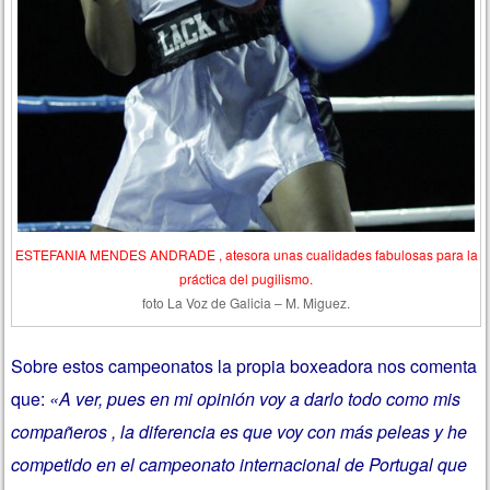
ESTEFANIA MENDES ANDRADE , atesora unas cualidades fabulosas para la
práctica del pugilismo.
foto La Voz de Galicia – M. Miguez.
Sobre estos campeonatos la propia boxeadora nos comenta
que:
«A ver, pues en mi opinión voy a darlo todo como mis
compañeros , la diferencia es que voy con más peleas y he
competido en el campeonato internacional de Portugal que