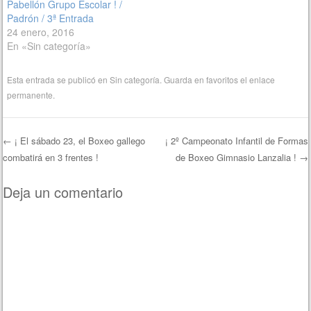
Pabellón Grupo Escolar ! /
Padrón / 3ª Entrada
24 enero, 2016
En «Sin categoría»
Esta entrada se publicó en
Sin categoría
. Guarda en favoritos el
enlace
permanente
.
←
¡ El sábado 23, el Boxeo gallego
¡ 2º Campeonato Infantil de Formas
combatirá en 3 frentes !
de Boxeo Gimnasio Lanzalia !
→
Navegación de entradas
Deja un comentario