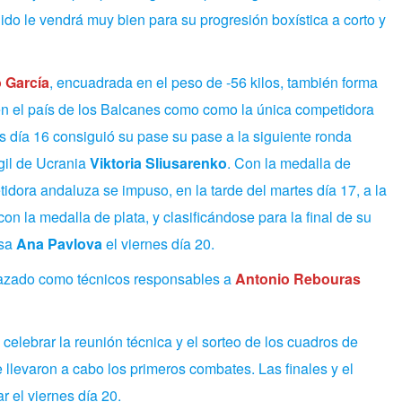
ido le vendrá muy bien para su progresión boxística a corto y
 García
, encuadrada en el peso de -56 kilos, también forma
en el país de los Balcanes como como la única competidora
 día 16 consiguió su pase su pase a la siguiente ronda
úgil de Ucrania
Viktoria Sliusarenko
. Con la medalla de
dora andaluza se impuso, en la tarde del martes día 17, a la
n la medalla de plata, y clasificándose para la final de su
usa
Ana Pavlova
el viernes día 20.
azado como técnicos responsables a
Antonio Rebouras
 celebrar la reunión técnica y el sorteo de los cuadros de
e llevaron a cabo los primeros combates. Las finales y el
r el viernes día 20.