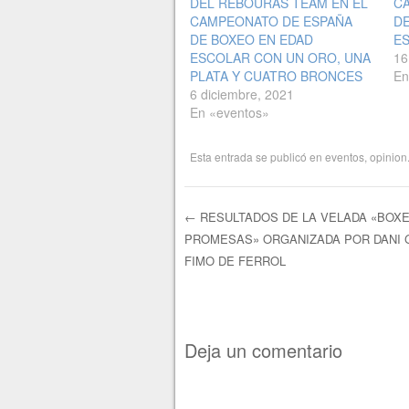
DEL REBOURAS TEAM EN EL
C
CAMPEONATO DE ESPAÑA
DE
DE BOXEO EN EDAD
E
ESCOLAR CON UN ORO, UNA
16
PLATA Y CUATRO BRONCES
En
6 diciembre, 2021
En «eventos»
Esta entrada se publicó en
eventos
,
opinion
←
RESULTADOS DE LA VELADA «BOX
PROMESAS» ORGANIZADA POR DANI 
Navegación de e
FIMO DE FERROL
Deja un comentario