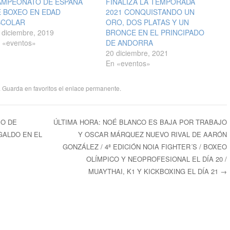
AMPEONATO DE ESPAÑA
FINALIZA LA TEMPORADA
 BOXEO EN EDAD
2021 CONQUISTANDO UN
SCOLAR
ORO, DOS PLATAS Y UN
 diciembre, 2019
BRONCE EN EL PRINCIPADO
 «eventos»
DE ANDORRA
20 diciembre, 2021
En «eventos»
. Guarda en favoritos el
enlace permanente
.
EO DE
ÚLTIMA HORA: NOÉ BLANCO ES BAJA POR TRABAJO
GALDO EN EL
Y OSCAR MÁRQUEZ NUEVO RIVAL DE AARÓN
ntradas
GONZÁLEZ / 4ª EDICIÓN NOIA FIGHTER´S / BOXEO
OLÍMPICO Y NEOPROFESIONAL EL DÍA 20 /
MUAYTHAI, K1 Y KICKBOXING EL DÍA 21
→