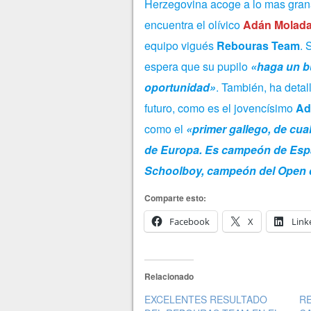
Herzegovina acoge a lo mas grana
encuentra el olívico
Adán Molada
equipo vigués
Rebouras Team
. 
espera que su pupilo
«haga un bu
oportunidad»
. También, ha deta
futuro, como es el jovencísimo
Ad
como el
«primer gallego, de cua
de Europa. Es campeón de Esp
Schoolboy, campeón del Open 
Comparte esto:
Facebook
X
Link
Relacionado
EXCELENTES RESULTADO
R