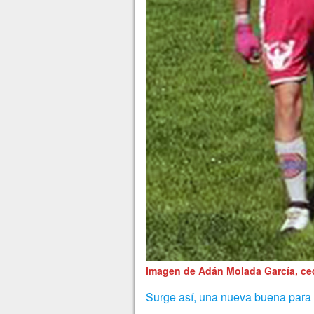
Imagen de Adán Molada García, ced
Surge así, una nueva buena para e