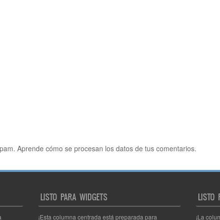
 spam.
Aprende cómo se procesan los datos de tus comentarios.
LISTO PARA WIDGETS
LISTO
a
¡Esta columna centrada está preparada para
¡La colu