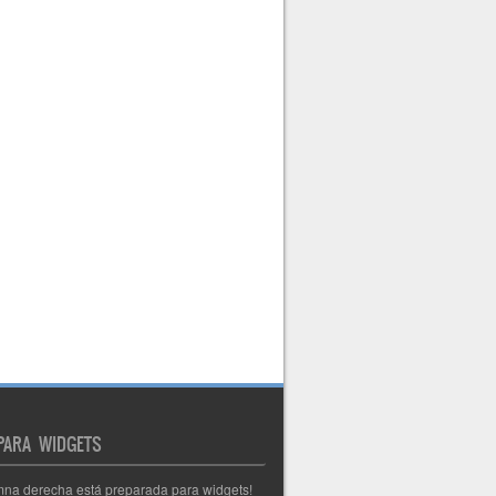
 PARA WIDGETS
mna derecha está preparada para widgets!