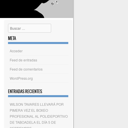
Buscar
META
Acceder
Feed de entradas
Feed de comentarios
WordPress.org
ENTRADAS RECIENTES
WILSON TAVARES LLEVARÁ POR
PIMERA VEZ EL BOXEO
PROFESIONAL AL POLIDEPORTIVO
DE TABOADELA EL DÍA 5 DE