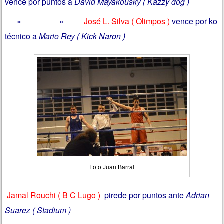
vence por puntos a
David Mayakousky ( Kazzy dog )
» »
José L. Silva ( Olimpos )
vence por ko
técnico a
Mario Rey ( Kick Naron )
Foto Juan Barral
Jamal Rouchi ( B C Lugo )
pirede por puntos ante
Adrian
Suarez ( Stadium )