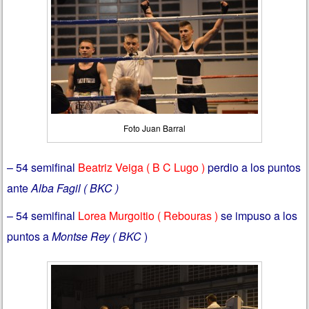
Foto Juan Barral
– 54 semifinal
Beatriz Veiga ( B C Lugo )
perdio a los puntos
ante
Alba Fagil ( BKC )
– 54 semifinal
Lorea Murgoitio ( Rebouras )
se impuso a los
puntos a
Montse Rey ( BKC
)