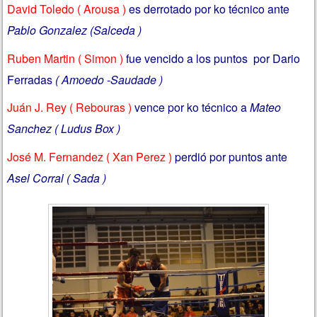
David Toledo ( Arousa )
es derrotado por ko técnico ante
Pablo Gonzalez (Salceda )
Ruben Martin ( Simon )
fue vencido a los puntos por Dario
Ferradas
( Amoedo -Saudade )
Juán J. Rey ( Rebouras )
vence por ko técnico a
Mateo
Sanchez ( Ludus Box )
José M. Fernandez ( Xan Perez )
perdió por puntos ante
Asel Corral ( Sada )