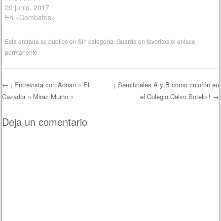
29 junio, 2017
En «Combates»
Esta entrada se publicó en
Sin categoría
. Guarda en favoritos el
enlace
permanente
.
←
¡ Entrevista con Adrian » El
¡ Semifinales A y B como colofón en
Cazador » Miraz Muiño «
el Colegio Calvo Sotelo !
→
Navegación de entradas
Deja un comentario