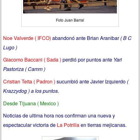
Foto Juan Barral
Noe Valverde ( IFCO)
abandonó ante Brian Aranibar
( B C
Lugo )
Giacomo Baccani ( Sada )
perdió por puntos ante
Yari
Pastoriza ( Camm )
Cristian Teita ( Padron )
sucumbió ante Javier Izquierdo
(
Krazzydog ) a los puntos.
Desde Tijuana ( Mexico )
Noticias de ultima hora nos confirman una nueva y
espectacular victoria de
La Potrilla
en tierras mejicanas.