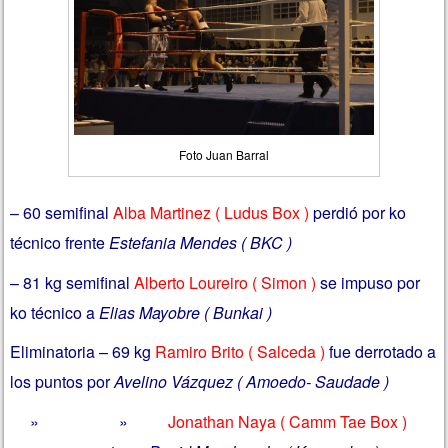
Foto Juan Barral
– 60 semifinal
Alba Martinez ( Ludus Box )
perdió por ko
técnico frente
Estefania Mendes ( BKC )
– 81 kg semifinal
Alberto Loureiro ( Simon )
se impuso por
ko técnico a
Elias Mayobre ( Bunkai )
Eliminatoria – 69 kg
Ramiro Brito ( Salceda )
fue derrotado a
los puntos por
Avelino Vázquez ( Amoedo- Saudade )
» »
Jonathan Naya ( Camm Tae Box )