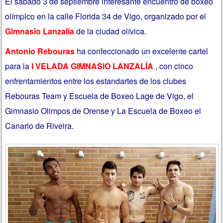
El sábado 3 de septiembre interesante encuentro de boxeo
olímpico en la calle Florida 34 de Vigo, organizado por el
Gimnasio Lanzalía
de la ciudad olívica.
Antonio Rebouras
ha confeccionado un excelente cartel
para la
I VELADA GIMNASIO LANZALÍA
, con cinco
enfrentamientos entre los estandartes de los clubes
Rebouras Team y Escuela de Boxeo Lage de Vigo, el
Gimnasio Olimpos de Orense y La Escuela de Boxeo el
Canario de Riveira.