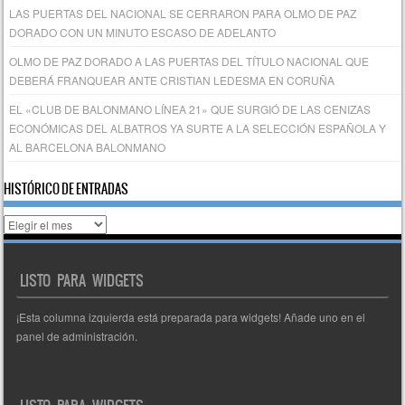
LAS PUERTAS DEL NACIONAL SE CERRARON PARA OLMO DE PAZ
DORADO CON UN MINUTO ESCASO DE ADELANTO
OLMO DE PAZ DORADO A LAS PUERTAS DEL TÍTULO NACIONAL QUE
DEBERÁ FRANQUEAR ANTE CRISTIAN LEDESMA EN CORUÑA
EL «CLUB DE BALONMANO LÍNEA 21» QUE SURGIÓ DE LAS CENIZAS
ECONÓMICAS DEL ALBATROS YA SURTE A LA SELECCIÓN ESPAÑOLA Y
AL BARCELONA BALONMANO
HISTÓRICO DE ENTRADAS
Histórico
de
entradas
LISTO PARA WIDGETS
¡Esta columna izquierda está preparada para widgets! Añade uno en el
panel de administración.