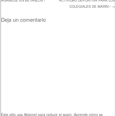
AGAMEDE EN BETANZOS !
ACTIVIDAD DEPORTIVA PARA LOS
Navegación de entradas
COLEGIALES DE MARÍN !
→
Deja un comentario
Este sitio usa Akismet para reducir el spam.
Aprende cómo se