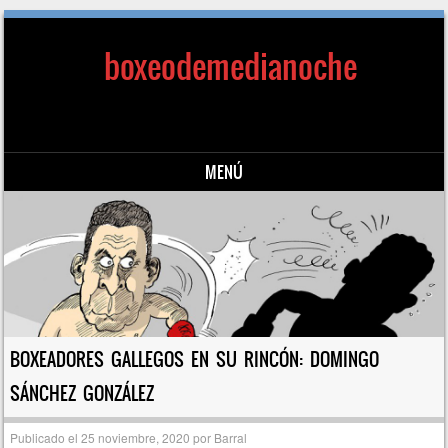
boxeodemedianoche
MENÚ
Saltar al contenido
BOXEADORES GALLEGOS EN SU RINCÓN: DOMINGO
SÁNCHEZ GONZÁLEZ
Publicado el
25 noviembre, 2020
por
Barral