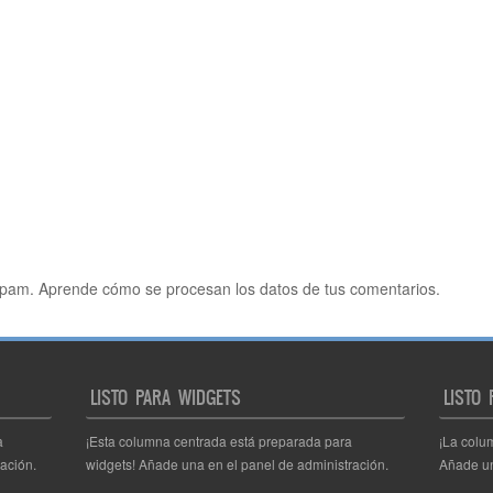
 spam.
Aprende cómo se procesan los datos de tus comentarios.
LISTO PARA WIDGETS
LISTO
a
¡Esta columna centrada está preparada para
¡La colu
ación.
widgets! Añade una en el panel de administración.
Añade un