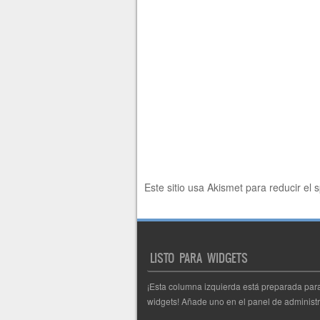
Este sitio usa Akismet para reducir el
LISTO PARA WIDGETS
¡Esta columna izquierda está preparada par
widgets! Añade uno en el panel de administr