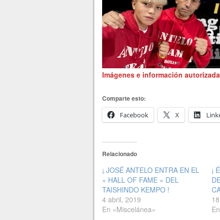
Imágenes e información autorizada
Comparte esto:
Facebook
X
Link
Relacionado
¡ JOSÉ ANTELO ENTRA EN EL
¡ 
» HALL OF FAME » DEL
DE
TAISHINDO KEMPO !
CA
4 abril, 2019
18
En «Miscelánea»
En