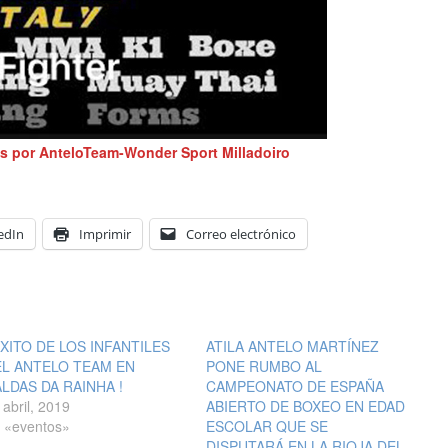
s por AnteloTeam-Wonder Sport Milladoiro
edIn
Imprimir
Correo electrónico
ÉXITO DE LOS INFANTILES
ATILA ANTELO MARTÍNEZ
L ANTELO TEAM EN
PONE RUMBO AL
LDAS DA RAINHA !
CAMPEONATO DE ESPAÑA
 abril, 2019
ABIERTO DE BOXEO EN EDAD
 «eventos»
ESCOLAR QUE SE
DISPUTARÁ EN LA RIOJA DEL