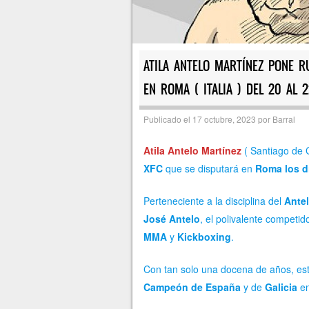
ATILA ANTELO MARTÍNEZ PONE 
EN ROMA ( ITALIA ) DEL 20 AL 
Publicado el
17 octubre, 2023
por
Barral
Atila Antelo Martínez
( Santiago de 
XFC
que se disputará en
Roma los dí
Perteneciente a la disciplina del
Antel
José Antelo
, el polivalente competi
MMA
y
Kickboxing
.
Con tan solo una docena de años, es
Campeón de España
y de
Galicia
en