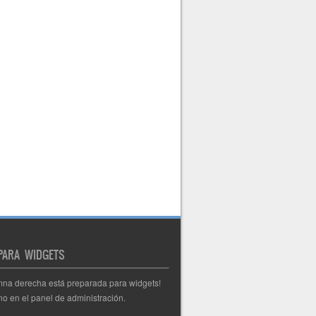
 PARA WIDGETS
mna derecha está preparada para widgets!
o en el panel de administración.