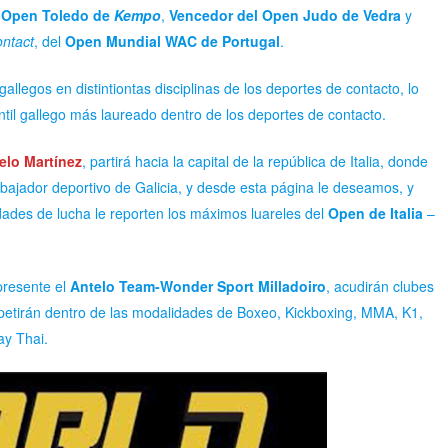
l
Open Toledo de
Kempo
,
Vencedor del Open Judo de Vedra
y
ontact
, del
Open Mundial WAC de Portugal
.
allegos en distintiontas disciplinas de los deportes de contacto, lo
antil gallego más laureado dentro de los deportes de contacto.
telo Martínez
, partirá hacia la capital de la república de Italia, donde
ajador deportivo de Galicia, y desde esta página le deseamos, y
ades de lucha le reporten los máximos luareles del
Open de Italia
–
 presente el
Antelo Team-Wonder Sport Milladoiro
, acudirán clubes
petirán dentro de las modalidades de Boxeo, Kickboxing, MMA, K1,
ay Thai.