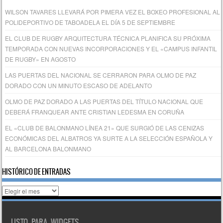
WILSON TAVARES LLEVARÁ POR PIMERA VEZ EL BOXEO PROFESIONAL AL
POLIDEPORTIVO DE TABOADELA EL DÍA 5 DE SEPTIEMBRE
EL CLUB DE RUGBY ARQUITECTURA TÉCNICA PLANIFICA SU PRÓXIMA
TEMPORADA CON NUEVAS INCORPORACIONES Y EL «CAMPUS INFANTIL
DE RUGBY» EN AGOSTO
LAS PUERTAS DEL NACIONAL SE CERRARON PARA OLMO DE PAZ
DORADO CON UN MINUTO ESCASO DE ADELANTO
OLMO DE PAZ DORADO A LAS PUERTAS DEL TÍTULO NACIONAL QUE
DEBERÁ FRANQUEAR ANTE CRISTIAN LEDESMA EN CORUÑA
EL «CLUB DE BALONMANO LÍNEA 21» QUE SURGIÓ DE LAS CENIZAS
ECONÓMICAS DEL ALBATROS YA SURTE A LA SELECCIÓN ESPAÑOLA Y
AL BARCELONA BALONMANO
HISTÓRICO DE ENTRADAS
Histórico
de
entradas
LISTO PARA WIDGETS