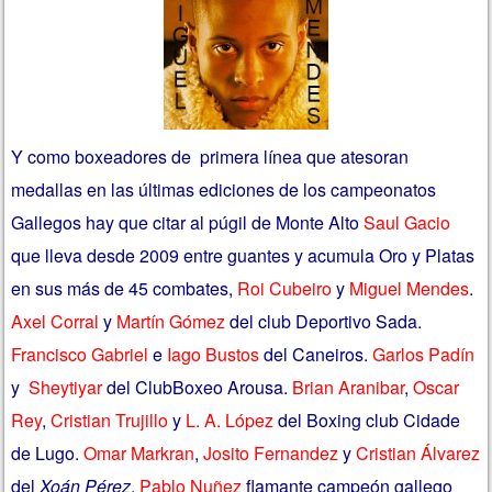
Y como boxeadores de primera línea que atesoran
medallas en las últimas ediciones de los campeonatos
Gallegos hay que citar al púgil de Monte Alto
Saul Gacio
que lleva desde 2009 entre guantes y acumula Oro y Platas
en sus más de 45 combates,
Roi Cubeiro
y
Miguel Mendes
.
Axel Corral
y
Martín Gómez
del club Deportivo Sada.
Francisco Gabriel
e
Iago Bustos
del Caneiros.
Garlos Padín
y
Sheytiyar
del ClubBoxeo Arousa.
Brian Aranibar
,
Oscar
Rey
,
Cristian Trujillo
y
L. A. López
del Boxing club Cidade
de Lugo.
Omar Markran
,
Josito Fernandez
y
Cristian Álvarez
del
Xoán Pérez
.
Pablo Nuñez
flamante campeón gallego