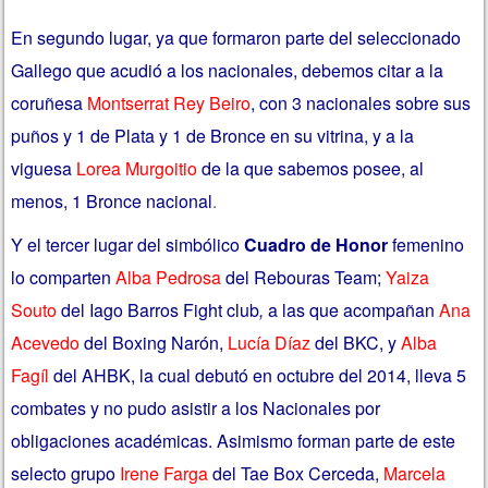
En segundo lugar, ya que formaron parte del seleccionado
Gallego que acudió a los nacionales, debemos citar a la
coruñesa
Montserrat Rey Beiro
, con 3 nacionales sobre sus
puños y 1 de Plata y 1 de Bronce en su vitrina, y a la
viguesa
Lorea Murgoitio
de la que sabemos posee, al
menos, 1 Bronce nacional
.
Y el tercer lugar del simbólico
Cuadro de Honor
femenino
lo comparten
Alba Pedrosa
del Rebouras Team;
Yaiza
Souto
del Iago Barros Fight club
,
a las que acompañan
Ana
Acevedo
del Boxing Narón,
Lucía Díaz
del BKC, y
Alba
Fagíl
del AHBK, la cual debutó en octubre del 2014, lleva 5
combates y no pudo asistir a los Nacionales por
obligaciones académicas. Asimismo forman parte de este
selecto grupo
Irene Farga
del Tae Box Cerceda,
Marcela