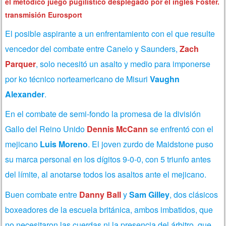
el metódico juego pugilístico desplegado por el ingles Foster.
transmisión Eurosport
El posible aspirante a un enfrentamiento con el que resulte
vencedor del combate entre Canelo y Saunders,
Zach
Parquer
, solo necesitó un asalto y medio para imponerse
por ko técnico norteamericano de Misuri
Vaughn
Alexander
.
En el combate de semi-fondo la promesa de la división
Gallo del Reino Unido
Dennis McCann
se enfrentó con el
mejicano
Luis Moreno
. El joven zurdo de Maidstone puso
su marca personal en los dígitos 9-0-0, con 5 triunfo antes
del límite, al anotarse todos los asaltos ante el mejicano.
Buen combate entre
Danny Ball
y
Sam Gilley
, dos clásicos
boxeadores de la escuela británica, ambos imbatidos, que
no necesitaron las cuerdas ni la presencia del árbitro, que