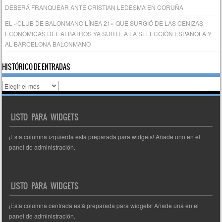
DEBERÁ FRANQUEAR ANTE CRISTIAN LEDESMA EN CORUÑA
EL «CLUB DE BALONMANO LÍNEA 21» QUE SURGIÓ DE LAS CENIZAS
ECONÓMICAS DEL ALBATROS YA SURTE A LA SELECCIÓN ESPAÑOLA Y
AL BARCELONA BALONMANO
HISTÓRICO DE ENTRADAS
Histórico
de
entradas
LISTO PARA WIDGETS
¡Esta columna izquierda está preparada para widgets! Añade uno en el
panel de administración.
LISTO PARA WIDGETS
¡Esta columna centrada está preparada para widgets! Añade una en el
panel de administración.