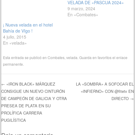
VELADA DE «PASCUA 2024»
9 marzo, 2024
En «Combates»
¡ Nueva velada en el hotel
Bahía de VIgo !
4 julio, 2015
En «velada»
Esta entrada se publicó en
Combates
,
velada
. Guarda en favoritos el
enlace
permanente
.
←
«IRON BLACK» MÁRQUEZ
LA «SOMBRA» A SOFOCAR EL
CONSIGUE UN NUEVO CINTURÓN
«INFIERNO» CON @fitetv EN
Navegación de entradas
DE CAMPEÓN DE GALICIA Y OTRA
DIRECTO
→
PRESEA DE PLATA EN SU
PROLÍFICA CARRERA
PUGILÍSTICA