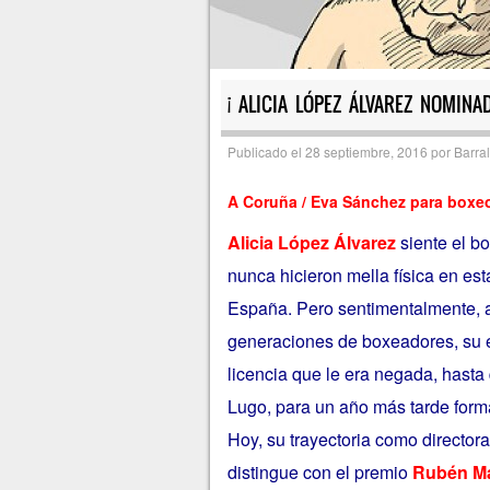
¡ ALICIA LÓPEZ ÁLVAREZ NOMINA
Publicado el
28 septiembre, 2016
por
Barral
A Coruña / Eva Sánchez para box
Alicia López Álvarez
siente el b
nunca hicieron mella física en es
España. Pero sentimentalmente, a
generaciones de boxeadores, su e
licencia que le era negada, hasta
Lugo, para un año más tarde forma
Hoy, su trayectoria como director
distingue con el premio
Rubén Ma