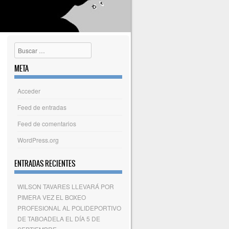
Buscar
META
Acceder
Feed de entradas
Feed de comentarios
WordPress.org
ENTRADAS RECIENTES
WILSON TAVARES LLEVARÁ POR
PIMERA VEZ EL BOXEO
PROFESIONAL AL POLIDEPORTIVO
DE TABOADELA EL DÍA 5 DE