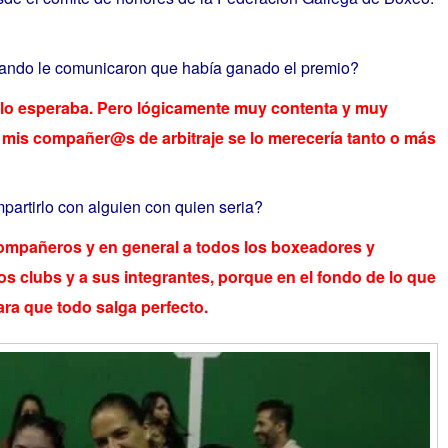
uando le comunicaron que había ganado el premio?
 lo esperaba. Pero lógicamente muy contenta y muy
 mis compañer@s de arbitraje se lo merecería tanto o más
mpartirlo con alguien con quien seria?
compañeros y en general a todos los boxeadores y
s clubs y a sus integrantes, porque en el fondo de lo que
ara que todo salga perfecto.