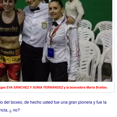
egas EVA SÁNCHEZ Y SONIA FERNÁNDEZ y la boxeadora Marta Brañas.
 del boxeo, de hecho usted fue una gran pionera y fue la
ncia, ¿ no?