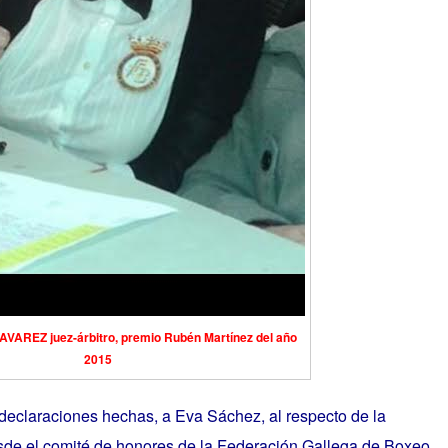
VAREZ juez-árbitro, premio Rubén Martínez del año
2015
 declaraciones hechas, a Eva Sáchez, al respecto de la
esde el comité de honores de la Federación Gallega de Boxeo.