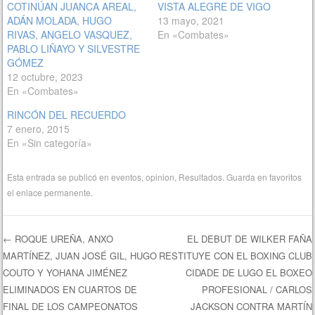
COTINÚAN JUANCA AREAL,
VISTA ALEGRE DE VIGO
ADÁN MOLADA, HUGO
13 mayo, 2021
RIVAS, ANGELO VASQUEZ,
En «Combates»
PABLO LIÑAYO Y SILVESTRE
GÓMEZ
12 octubre, 2023
En «Combates»
RINCÓN DEL RECUERDO
7 enero, 2015
En «Sin categoría»
Esta entrada se publicó en
eventos
,
opinion
,
Resultados
. Guarda en favoritos
el
enlace permanente
.
←
ROQUE UREÑA, ANXO
EL DEBUT DE WILKER FAÑA
MARTÍNEZ, JUAN JOSÉ GIL, HUGO
RESTITUYE CON EL BOXING CLUB
Navegación de entradas
COUTO Y YOHANA JIMÉNEZ
CIDADE DE LUGO EL BOXEO
ELIMINADOS EN CUARTOS DE
PROFESIONAL / CARLOS
FINAL DE LOS CAMPEONATOS
JACKSON CONTRA MARTÍN