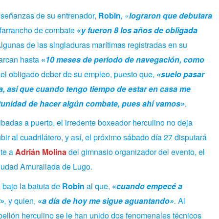
nseñanzas de su entrenador,
Robin
,
«
lograron que debutara
zafarrancho de combate
«
y fueron 8 los años de obligada
Algunas de las singladuras marítimas registradas en su
marcan hasta
«
10 meses de periodo de navegación, como
 el obligado deber de su empleo, puesto que,
«suelo pasar
, así que cuando tengo tiempo de estar en casa me
ortunidad de hacer algún combate, pues ahí vamos»
.
ibadas a puerto, el irredente boxeador herculino no deja
ir al cuadrilátero, y así, el próximo sábado día 27 disputará
nte a
Adrián Molina
del gimnasio organizador del evento, el
Ciudad Amurallada de Lugo.
 bajo la batuta de
Robin
al que,
«
cuando empecé a
r»
,
y quien,
«
a día de hoy me sigue aguantando»
.
Al
ellón herculino se le han unido dos fenomenales técnicos