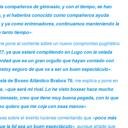
is compañeros de gimnasio, y con el tiempo, se han
s, y el haberlos conocido como compañeros ayuda
y y ya como entrenadores, continuamos manteniendo la
 tanto tiempo»
.
me pone al corriente sobre un nuevo compromiso pugilístico
7, ya que estaré compitiendo en Lugo con la velada
erdad que es un gran orgullo que hayan contado con
estoy seguro de que va a ser un buen espectáculo»
.
ela de Boxeo Atlántico Brabox 76
, me explica y pone en
na
,
«que será mi rival. Lo he visto boxear hace mucho
imnasio, creo que tiene muy buena pegada, con lo que
 no quiero que me coja con esas manos»
.
tivas sobre el evento lucense comentando que
«poco más
ue la lid sea un buen espectáculo»
, aunque añade que