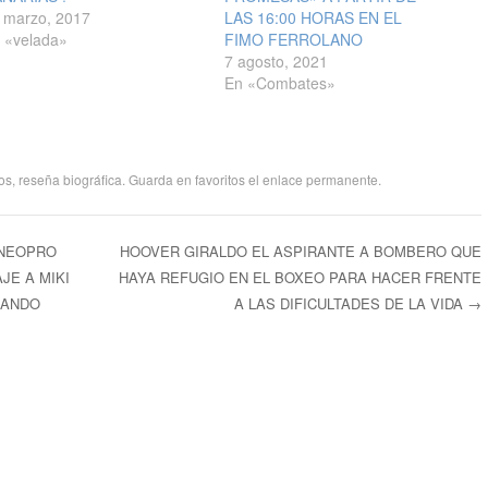
 marzo, 2017
LAS 16:00 HORAS EN EL
 «velada»
FIMO FERROLANO
7 agosto, 2021
En «Combates»
os
,
reseña biográfica
. Guarda en favoritos el
enlace permanente
.
 NEOPRO
HOOVER GIRALDO EL ASPIRANTE A BOMBERO QUE
JE A MIKI
HAYA REFUGIO EN EL BOXEO PARA HACER FRENTE
ntradas
JANDO
A LAS DIFICULTADES DE LA VIDA
→