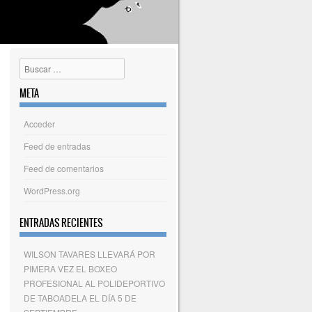
Buscar
META
Acceder
Feed de entradas
Feed de comentarios
WordPress.org
ENTRADAS RECIENTES
WILSON TAVARES LLEVARÁ POR
PIMERA VEZ EL BOXEO
PROFESIONAL AL POLIDEPORTIVO
DE TABOADELA EL DÍA 5 DE