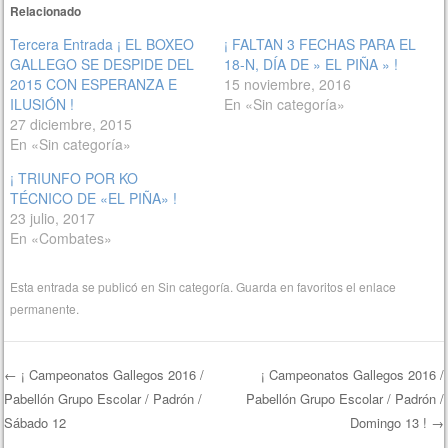
Relacionado
Tercera Entrada ¡ EL BOXEO
¡ FALTAN 3 FECHAS PARA EL
GALLEGO SE DESPIDE DEL
18-N, DÍA DE » EL PIÑA » !
2015 CON ESPERANZA E
15 noviembre, 2016
ILUSIÓN !
En «Sin categoría»
27 diciembre, 2015
En «Sin categoría»
¡ TRIUNFO POR KO
TÉCNICO DE «EL PIÑA» !
23 julio, 2017
En «Combates»
Esta entrada se publicó en
Sin categoría
. Guarda en favoritos el
enlace
permanente
.
←
¡ Campeonatos Gallegos 2016 /
¡ Campeonatos Gallegos 2016 /
Pabellón Grupo Escolar / Padrón /
Pabellón Grupo Escolar / Padrón /
Navegación de entradas
Sábado 12
Domingo 13 !
→