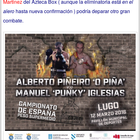
Martinez
del Azteca Box ( aunque la eliminatoria
está en el
alero
hasta nueva confirmación ) podría deparar otro gran
combate.