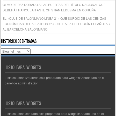
OLMO DE PAZ DORADO A LAS PUERTAS DEL TÍTULO NACIONAL QUE
DEBERÁ FRANQUEAR ANTE CRISTIAN LEDESMA EN CORUÑA
EL «CLUB DE BALONMANO LÍNEA 21» QUE SURGIÓ DE LAS CENIZAS
ECONÓMICAS DEL ALBATROS YA SURTE A LA SELECCIÓN ESPAÑOLA Y
AL BARCELONA BALONMANO
HISTÓRICO DE ENTRADAS
Histórico
de
entradas
LISTO PARA WIDGETS
¡Esta columna izquierda está preparada para widgets! Añade uno en el
panel de administración.
LISTO PARA WIDGETS
¡Esta columna centrada está preparada para widgets! Añade una en el