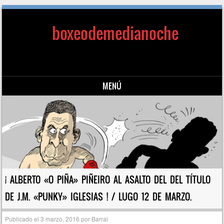
boxeodemedianoche
MENÚ
Saltar al contenido
¡ ALBERTO «O PIÑA» PIÑEIRO AL ASALTO DEL DEL TÍTULO
DE J.M. «PUNKY» IGLESIAS ! / LUGO 12 DE MARZO.
Publicado el
3 marzo, 2016
por
Barral