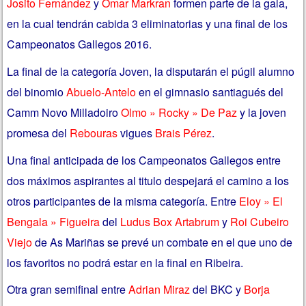
Josito Fernández
y
Omar Markran
formen parte de la gala,
en la cual tendrán cabida 3 eliminatorias y una final de los
Campeonatos Gallegos 2016.
La final de la categoría Joven, la disputarán el púgil alumno
del binomio
Abuelo-Antelo
en el gimnasio santiagués del
Camm Novo Milladoiro
Olmo » Rocky » De Paz
y la joven
promesa del
Rebouras
vigues
Brais Pérez
.
Una final anticipada de los Campeonatos Gallegos entre
dos máximos aspirantes al titulo despejará el camino a los
otros participantes de la misma categoría. Entre
Eloy » El
Bengala » Figueira
del
Ludus Box Artabrum
y
Roi Cubeiro
Viejo
de As Mariñas se prevé un combate en el que uno de
los favoritos no podrá estar en la final en Ribeira.
Otra gran semifinal entre
Adrian Miraz
del BKC y
Borja