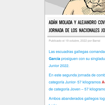
ADÁN MOLADA Y ALEJANDRO COV
JORNADA DE LOS NACIONALES JO
Publicado el
19 octubre, 2022
por
Barral
Las escuadras gallegas comanda
García
prosiguen con su singlad
Junior 2022.
En este segunda jornada de combat
categoría Junior- 57 kilogramos
A
de categoría Joven – 57 kilogram
Ambos abanderados gallegos logra