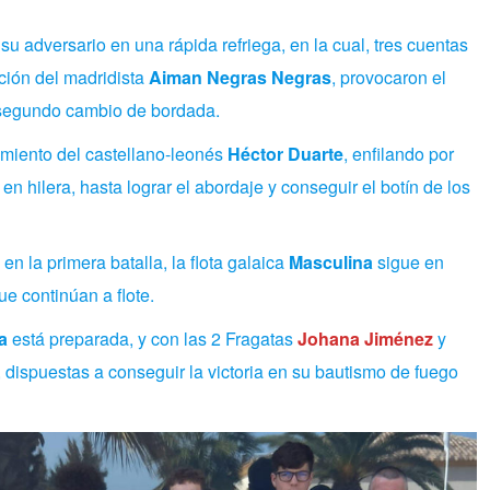
 su adversario en una rápida refriega, en la cual, tres cuentas
ación del madridista
Aiman Negras Negras
, provocaron el
 segundo cambio de bordada.
imiento del castellano-leonés
Héctor Duarte
, enfilando por
n hilera, hasta lograr el abordaje y conseguir el botín de los
en la primera batalla, la flota galaica
Masculina
sigue en
e continúan a flote.
a
está preparada, y con las 2 Fragatas
Johana Jiménez
y
 dispuestas a conseguir la victoria en su bautismo de fuego