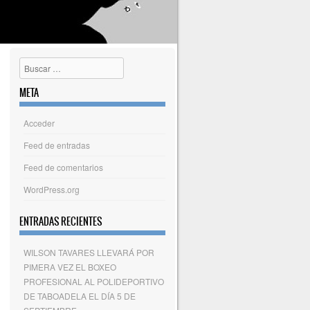
Buscar
META
Acceder
Feed de entradas
Feed de comentarios
WordPress.org
ENTRADAS RECIENTES
WILSON TAVARES LLEVARÁ POR
PIMERA VEZ EL BOXEO
PROFESIONAL AL POLIDEPORTIVO
DE TABOADELA EL DÍA 5 DE