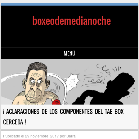
boxeodemedianoche
MENÚ
Saltar al contenido
¡ ACLARACIONES DE LOS COMPONENTES DEL TAE BOX
CERCEDA !
Publicado el
29 noviembre, 2017
por
Barral