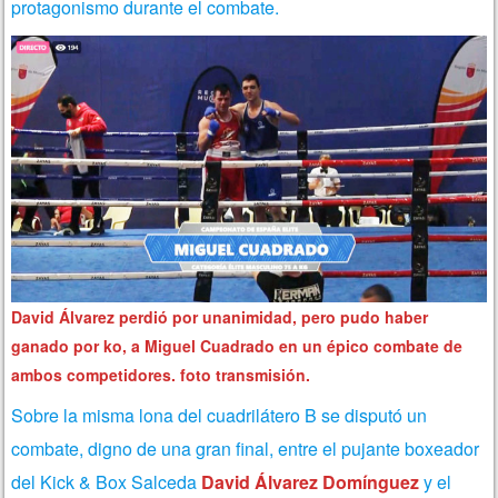
protagonismo durante el combate.
David Álvarez perdió por unanimidad, pero pudo haber
ganado por ko, a Miguel Cuadrado en un épico combate de
ambos competidores. foto transmisión.
Sobre la misma lona del cuadrilátero B se disputó un
combate, digno de una gran final, entre el pujante boxeador
del Kick & Box Salceda
David Álvarez Domínguez
y el