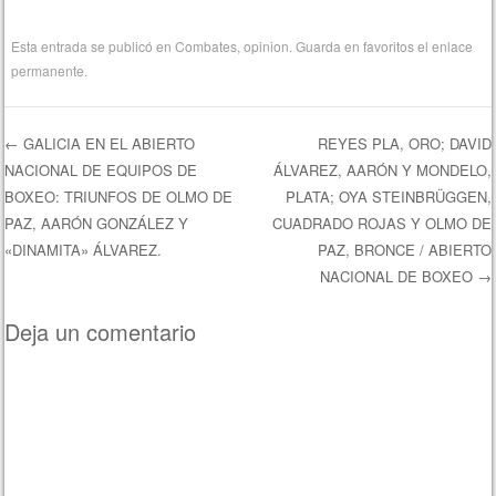
Esta entrada se publicó en
Combates
,
opinion
. Guarda en favoritos el
enlace
permanente
.
←
GALICIA EN EL ABIERTO
REYES PLA, ORO; DAVID
NACIONAL DE EQUIPOS DE
ÁLVAREZ, AARÓN Y MONDELO,
Navegación de entradas
BOXEO: TRIUNFOS DE OLMO DE
PLATA; OYA STEINBRÜGGEN,
PAZ, AARÓN GONZÁLEZ Y
CUADRADO ROJAS Y OLMO DE
«DINAMITA» ÁLVAREZ.
PAZ, BRONCE / ABIERTO
NACIONAL DE BOXEO
→
Deja un comentario