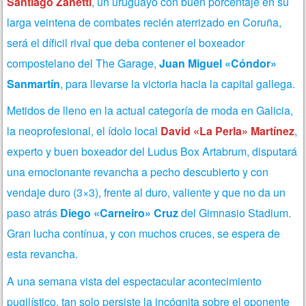
Santiago Zanetti
, un uruguayo con buen porcentaje en su
larga veintena de combates recién aterrizado en Coruña,
será el díficil rival que deba contener el boxeador
compostelano del The Garage,
Juan Miguel «Cóndor»
Sanmartín
, para llevarse la victoria hacia la capital gallega.
Metidos de lleno en la actual categoría de moda en Galicia,
la neoprofesional, el ídolo local
David «La Perla» Martínez
,
experto y buen boxeador del Ludus Box Artabrum, disputará
una emocionante revancha a pecho descubierto y con
vendaje duro (3×3), frente al duro, valiente y que no da un
paso atrás
Diego «Carneiro» Cruz
del Gimnasio Stadium.
Gran lucha contínua, y con muchos cruces, se espera de
esta revancha.
A una semana vista del espectacular acontecimiento
pugilístico, tan solo persiste la incógnita sobre el oponente