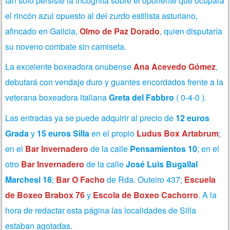
tan solo persiste la incógnita sobre el oponente que ocupará
el rincón azul opuesto al
del zurdo estilista asturiano,
afincado en Galicia,
Olmo de Paz Dorado
, quien disputaría
su noveno combate sin camiseta.
La excelente boxeadora onubense
Ana Acevedo Gómez
,
debutará con vendaje duro y guantes encordados frente a la
veterana boxeadora italiana
Greta del Fabbro
( 0-4-0 ).
Las entradas ya se puede adquirir al precio de
12 euros
Grada
y
15 euros Silla
en el propio
Ludus Box Artabrum
;
en el
Bar Invernadero
de la calle
Pensamientos 10
; en el
otro
Bar Invernadero
de la calle
José Luis
Bugallal
Marchesi 18
;
Bar O Facho
de Rda. Outeiro 437;
Escuela
de Boxeo
Brabox 76
y
Escola de Boxeo Cachorro
. A la
hora de redactar esta página las localidades de Silla
estaban agotadas.