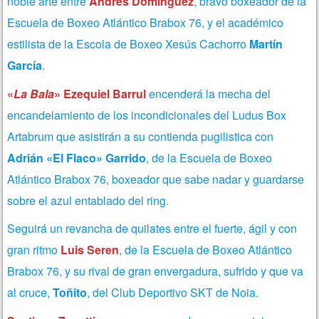
noble arte entre
Andrés Domínguez
, bravo boxeador de la
Escuela de Boxeo Atlántico Brabox 76, y el académico
estilista de la Escola de Boxeo Xesús Cachorro
Martín
García
.
«
La Bala
» Ezequiel Barrul
encenderá la mecha del
encandelamiento de los incondicionales del Ludus Box
Artabrum que asistirán a su contienda pugilistica con
Adrián «El Flaco» Garrido
, de la Escuela de Boxeo
Atlántico Brabox 76, boxeador que sabe nadar y guardarse
sobre el azul entablado del ring.
Seguirá un revancha de quilates entre el fuerte, ágil y con
gran ritmo
Luis Seren
, de la Escuela de Boxeo Atlántico
Brabox 76, y su rival de gran envergadura, sufrido y que va
al cruce,
Toñito
, del Club Deportivo SKT de Noia.