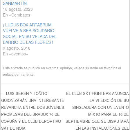
SANMARTÍN
18 agosto, 2023
En «Combates»
¡ LUDUS BOX ARTABRUM
VUELVE A SER SOLIDARIO
SOCIAL EN SU VELADA DEL
BARRIO DE LAS FLORES !
9 agosto, 2018
En «eventos»
Esta entrada se publicó en
eventos
,
opinion
,
velada
. Guarda en favoritos el
enlace permanente
.
←
LUIS SEREN Y TOÑITO
EL CLUB SKT FIGHTERS ANUNCIA
GUIONIZARÁN UNA INTERESANTE
LA VI EDICIÓN DE SU
Navegación de entradas
REVANCHA ENTRE DOS JÓVENES
SINGLADURA CON UN EVENTO
PROMESAS DEL BRABOX 76 DE
MIXTO PARA EL 16 DE
CORUÑA Y EL CLUB DEPORTIVO
SEPTIEMBRE QUE SE DISPUTARÁ
SKT DE NOIA
EN LAS INSTALACIONES DEL