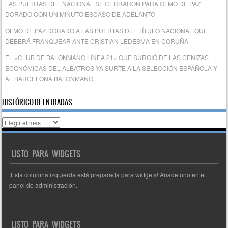
LAS PUERTAS DEL NACIONAL SE CERRARON PARA OLMO DE PAZ
DORADO CON UN MINUTO ESCASO DE ADELANTO
OLMO DE PAZ DORADO A LAS PUERTAS DEL TÍTULO NACIONAL QUE
DEBERÁ FRANQUEAR ANTE CRISTIAN LEDESMA EN CORUÑA
EL «CLUB DE BALONMANO LÍNEA 21» QUE SURGIÓ DE LAS CENIZAS
ECONÓMICAS DEL ALBATROS YA SURTE A LA SELECCIÓN ESPAÑOLA Y
AL BARCELONA BALONMANO
HISTÓRICO DE ENTRADAS
Histórico
de
entradas
LISTO PARA WIDGETS
¡Esta columna izquierda está preparada para widgets! Añade uno en el
panel de administración.
LISTO PARA WIDGETS