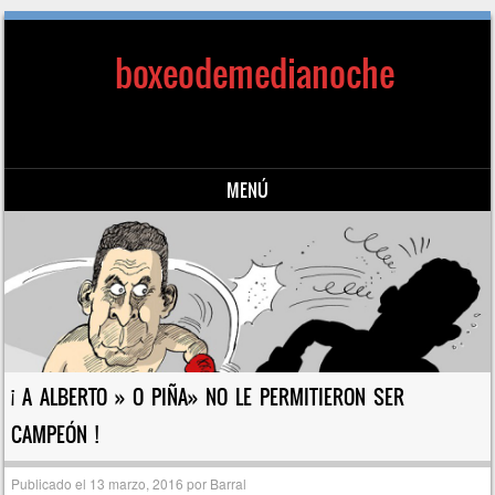
boxeodemedianoche
MENÚ
Saltar al contenido
¡ A ALBERTO » O PIÑA» NO LE PERMITIERON SER
CAMPEÓN !
Publicado el
13 marzo, 2016
por
Barral