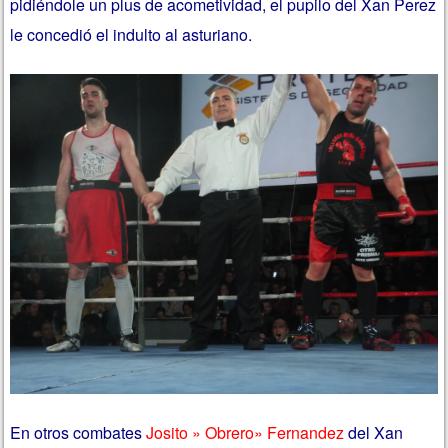
pidiéndole un plus de acometividad, el pupilo del Xan Perez
le concedió el indulto al asturiano.
En otros combates
Josito » Obrero» Fernandez
del Xan