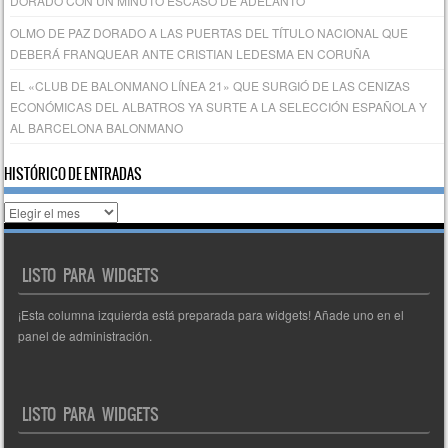
DORADO CON UN MINUTO ESCASO DE ADELANTO
OLMO DE PAZ DORADO A LAS PUERTAS DEL TÍTULO NACIONAL QUE
DEBERÁ FRANQUEAR ANTE CRISTIAN LEDESMA EN CORUÑA
EL «CLUB DE BALONMANO LÍNEA 21» QUE SURGIÓ DE LAS CENIZAS
ECONÓMICAS DEL ALBATROS YA SURTE A LA SELECCIÓN ESPAÑOLA Y
AL BARCELONA BALONMANO
HISTÓRICO DE ENTRADAS
Histórico
de
entradas
LISTO PARA WIDGETS
¡Esta columna izquierda está preparada para widgets! Añade uno en el
panel de administración.
LISTO PARA WIDGETS