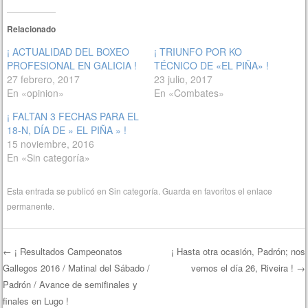
Relacionado
¡ ACTUALIDAD DEL BOXEO
¡ TRIUNFO POR KO
PROFESIONAL EN GALICIA !
TÉCNICO DE «EL PIÑA» !
27 febrero, 2017
23 julio, 2017
En «opinion»
En «Combates»
¡ FALTAN 3 FECHAS PARA EL
18-N, DÍA DE » EL PIÑA » !
15 noviembre, 2016
En «Sin categoría»
Esta entrada se publicó en
Sin categoría
. Guarda en favoritos el
enlace
permanente
.
←
¡ Resultados Campeonatos
¡ Hasta otra ocasión, Padrón; nos
Gallegos 2016 / Matinal del Sábado /
vemos el día 26, Riveira !
→
Navegación de entradas
Padrón / Avance de semifinales y
finales en Lugo !