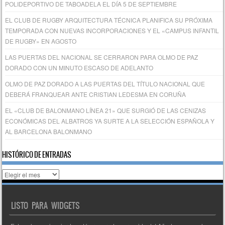
POLIDEPORTIVO DE TABOADELA EL DÍA 5 DE SEPTIEMBRE
EL CLUB DE RUGBY ARQUITECTURA TÉCNICA PLANIFICA SU PRÓXIMA
TEMPORADA CON NUEVAS INCORPORACIONES Y EL «CAMPUS INFANTIL
DE RUGBY» EN AGOSTO
LAS PUERTAS DEL NACIONAL SE CERRARON PARA OLMO DE PAZ
DORADO CON UN MINUTO ESCASO DE ADELANTO
OLMO DE PAZ DORADO A LAS PUERTAS DEL TÍTULO NACIONAL QUE
DEBERÁ FRANQUEAR ANTE CRISTIAN LEDESMA EN CORUÑA
EL «CLUB DE BALONMANO LÍNEA 21» QUE SURGIÓ DE LAS CENIZAS
ECONÓMICAS DEL ALBATROS YA SURTE A LA SELECCIÓN ESPAÑOLA Y
AL BARCELONA BALONMANO
HISTÓRICO DE ENTRADAS
Histórico
de
entradas
LISTO PARA WIDGETS