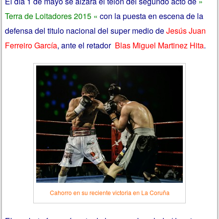
El día 1 de mayo se alzará el telón del segundo acto de
»
Terra de Loitadores 2015 «
con la puesta en escena de la
defensa del titulo nacional del super medio de
Jesús Juan
Ferreiro García
, ante el retador
Blas Miguel Martinez Hita
.
Cahorro en su reciente victoria en La Coruña