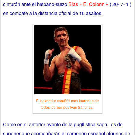
cinturón ante el hispano-suizo
Blas
» El Colorin «
( 20- 7- 1 )
en combate a la distancia oficial de 10 asaltos.
El boxeador coruñés mas laureado de
todos los tiempos Iván Sánchez.
Como en el anterior evento de la pugilistica saga, es de
suponer que acompañarán al campeón español algunos de