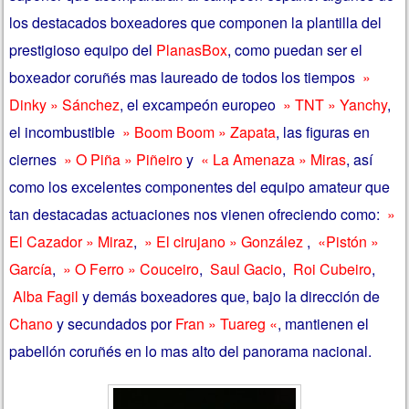
los destacados boxeadores que componen la plantilla del
prestigioso equipo del
PlanasBox
, como puedan ser el
boxeador coruñés mas laureado de todos los tiempos
»
Dinky » Sánchez
, el excampeón europeo
» TNT » Yanchy
,
el incombustible
» Boom Boom » Zapata
, las figuras en
ciernes
» O Piña » Piñeiro
y
«
La Amenaza » Miras
, así
como los excelentes componentes del equipo amateur que
tan destacadas actuaciones nos vienen ofreciendo como:
»
El Cazador » Miraz
,
» El cirujano » González
,
«Pistón »
García
,
» O Ferro » Couceiro
,
Saul Gacio
,
Roi Cubeiro
,
Alba Fagil
y demás boxeadores que, bajo la dirección de
Chano
y secundados por
Fran » Tuareg «
,
mantienen el
pabellón coruñés en lo mas alto del panorama nacional.